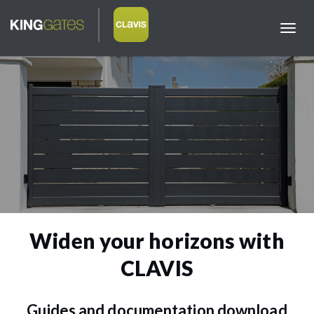
Ganhe Rápido nos Jogos Populares do Cassino Online
580bet
Cassino
bet 7k
: Diversão e
Grandes Vitórias Esperam por Você Aposte e Vença no Cassino
leao
– Jogos Fáceis e Populares
Togg
Jogos Populares e Grandes Prêmios no Cassino Online
luck 2
Descubra os Jogos Mais Populares
no Cassino
john bet
e Ganhe
7755 bet
: Apostas Fáceis, Grandes Oportunidades de Vitória Jogue
navig
no Cassino Online
cbet
e Aumente suas Chances de Ganhar Ganhe Prêmios Incríveis com Jogos
Populares no Cassino
bet7
Cassino
pk55
: Onde a Sorte Está ao Seu Lado Experimente o Cassino
8800 bet
e Ganhe com Jogos Populares Ganhe Facilmente no Cassino Online
doce
Aposte e
Vença no Cassino
bet 4
Jogos Populares e Grandes Premiações na
f12bet
Descubra a Diversão e
Vitória no Cassino
bet7
Aposte nos Jogos Mais Populares do Cassino
ggbet
Ganhe Prêmios
Rápidos no Cassino Online
bet77
Jogos Fáceis e Rápidos no Cassino
mrbet
Jogue e Ganhe com
Facilidade no Cassino
bet61
Cassino
tvbet
: Onde a Sorte Está Ao Seu Lado Aposte nos Melhores
Jogos do Cassino Online
pgwin
Ganhe Grande no Cassino
today
com Jogos Populares Cassino
fuwin
: Grandes Vitórias Esperam por Você Experimente os Melhores Jogos no Cassino
brwin
Jogue e Ganhe no Cassino
bet7k
– Simples e Rápido Cassino
tv bet
: Vença com Jogos Populares
e Simples Ganhe no Cassino Online
allwin
com Facilidade Aposte nos Jogos Mais Famosos no
Cassino
stake
bwin 789
: Aposta Fácil, Vitória Garantida Descubra os Jogos Populares do Cassino
lvbet
e Vença Jogue no Cassino
blaze
e Ganhe Grandes Prêmios Cassino
dj bet
: Simples,
Divertido e Lucrativo Aposte e Ganhe no Cassino
umbet
– Diversão Garantida Ganhe Rápido nos
Widen your horizons with
Jogos do Cassino Online
b1bet
20bet
: Jogue e Ganhe com Facilidade e Diversão Cassino
bk bet
:
Entre Agora e Ganhe Grandes Prêmios Jogue no Cassino
h2bet
e Conquiste Grandes Vitórias
Ganhe no Cassino
7kbet
com Jogos Populares e Fáceis Aposte e Conquiste Prêmios no Cassino
CLAVIS
Online
fbbet
Diversão e Prêmios Fáceis no Cassino
9d bet
Cassino Online
9k bet
: Jogos
Populares, Grandes Oportunidades Jogue no Cassino
73 bet
e Aumente Suas Chances de Vitória
Cassino
ktobet
: Onde Você Pode Ganhar Facilmente Ganhe Rápido com os Jogos Populares do
Guides and documentation download
Cassino
74 bet
Aposte nos Melhores Jogos e Ganhe no Cassino
betpix
betvip
: Onde a Sorte