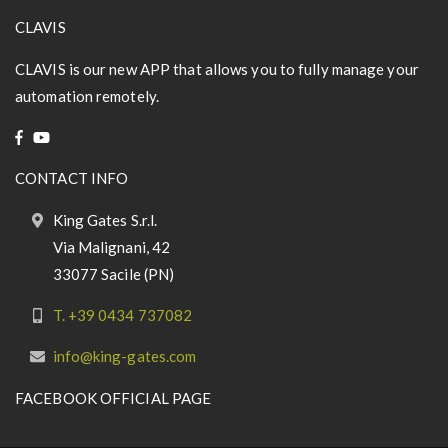
CLAVIS
CLAVIS is our new APP that allows you to fully manage your
automation remotely.
CONTACT INFO
King Gates S.r.l.
Via Malignani, 42
33077 Sacile (PN)
T. +39 0434 737082
info@king-gates.com
FACEBOOK OFFICIAL PAGE