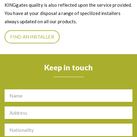
KINGgates quality is also reflected upon the service provided.
You have at your disposal a range of specilized installers
always updated on all our products.
FIND AN INSTALLER
Keep in touch