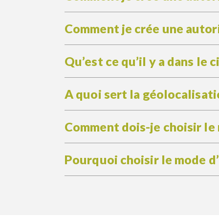
Comment je crée une autori
Qu’est ce qu’il y a dans le 
A quoi sert la géolocalisati
Comment dois-je choisir le
Pourquoi choisir le mode d