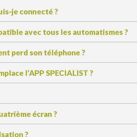
is-je connecté ?
atible avec tous les automatismes ?
ient perd son téléphone ?
emplace l’APP SPECIALIST ?
quatrième écran ?
sation ?