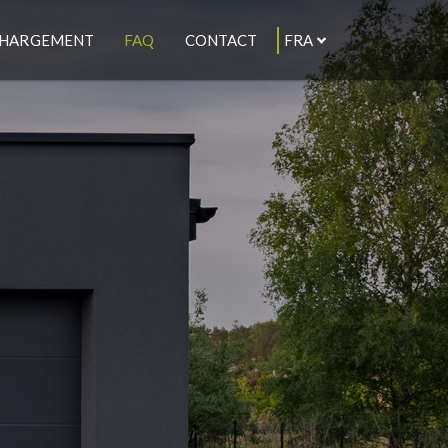
ulares e Grandes Prêmios no Cassino Online
luck 2
Descubra os Jogos Mais Populares no Cassino
o Cassino
bet7
Cassino
pk55
: Onde a Sorte Está ao Seu Lado Experimente o Cassino
8800 bet
e
ÉCHARGEMENT
FAQ
CONTACT
FRA
o
bet7
Aposte nos Jogos Mais Populares do Cassino
ggbet
Ganhe Prêmios Rápidos no Cassino
ne
pgwin
Ganhe Grande no Cassino
today
com Jogos Populares Cassino
fuwin
: Grandes Vitórias
 Online
allwin
com Facilidade Aposte nos Jogos Mais Famosos no Cassino
stake
bwin 789
: Aposta
 Cassino
umbet
– Diversão Garantida Ganhe Rápido nos Jogos do Cassino Online
b1bet
20bet
:
es e Fáceis Aposte e Conquiste Prêmios no Cassino Online
fbbet
Diversão e Prêmios Fáceis no
 Ganhe Rápido com os Jogos Populares do Cassino
74 bet
Aposte nos Melhores Jogos e Ganhe no
iversão e Vitórias Esperam por Você Aposte Agora no Cassino
codbet
e Ganhe com Facilidade
e Ganhe no Cassino Online
brlwin
Jogue nos Melhores Jogos e Vença no Cassino
onebra
Ganhe
ino Online
brdice
brapub
: Aposte Agora e Conquiste Grandes Vitórias Aposte e Ganhe com
poste no Cassino
pixbet
e Ganhe Prêmios Fantásticos Ganhe Grande nos Jogos Populares do
ssino Online
bkbet
e Ganhe Rápido Ganhe Dinheiro Jogando nos Jogos Populares do Cassino
nhe no Cassino Online
365bet
: Diversão e Vitória Cassino
brxbet
: Aposte com Facilidade e
ade nos Jogos Populares do
gbg bet
Jogue e Vença no Cassino
522bet
– O Melhor para Você
 Instantâneos Ganhe Dinheiro Fácil nos Jogos do Cassino
166bet
Cassino Online
abc bet
: Onde
ápido e Fácil Ganhe Agora nos Jogos Populares do Cassino
mmabet
Aposte Agora no Cassino
win
mples e Populares
193 bet
: Apostas Fáceis, Grandes Chances de Ganhar Ganhe Prêmios Rápidos
s Populares
supremo
: Apostas Fáceis e Grandes Vitórias Aposte nos Jogos Populares do Cassino
poste e Ganhe Grande nos Jogos Populares Cassino Online
fezbet
: Simples, Divertido e Lucrativo
e
betsul
Ganhe Fácil no Cassino Online
pixbet
Aposte e Vença com Jogos Populares no
bwin
Jogos
etcris
Jogue e Conquiste Grandes Prêmios no
blaze
Ganhe Rápido com Jogos Populares no
Jogos do Cassino
esportesdasorte
Aposte e Vença no Cassino Online
betmotion
Jogue nos Jogos
Vitórias no
dobrowin
betleao
: Onde Grandes Vitórias São Fáceis de Alcançar Ganhe Prêmios
Facilmente com os Jogos do Cassino
mesk bet
Cassino
infinity bet
: Onde Jogadores Conquistam