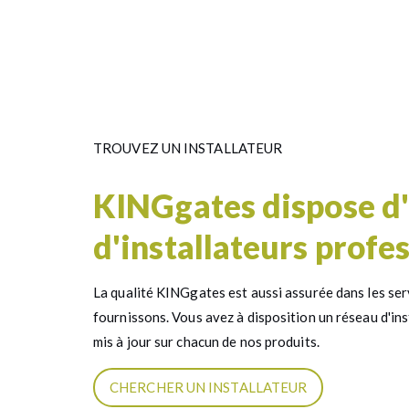
TROUVEZ UN INSTALLATEUR
KINGgates dispose d
d'installateurs profe
La qualité KINGgates est aussi assurée dans les se
fournissons. Vous avez à disposition un réseau d'ins
mis à jour sur chacun de nos produits.
CHERCHER UN INSTALLATEUR