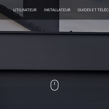
s Vitórias Esperam por Você Aposte e Vença no Cassino
leao
– Jogos Fáceis e Populares Jogos Pop
 Online
cbet
e Aumente suas Chances de Ganhar Ganhe Prêmios Incríveis com Jogos Populares n
UTILISATEUR
INSTALLATEUR
GUIDES ET TÉL
o
bet 4
Jogos Populares e Grandes Premiações na
f12bet
Descubra a Diversão e Vitória no Cassin
o
bet61
Cassino
tvbet
: Onde a Sorte Está Ao Seu Lado Aposte nos Melhores Jogos do Cassino Onli
et7k
– Simples e Rápido Cassino
tv bet
: Vença com Jogos Populares e Simples Ganhe no Cassino
laze
e Ganhe Grandes Prêmios Cassino
dj bet
: Simples, Divertido e Lucrativo Aposte e Ganhe no
 Jogue no Cassino
h2bet
e Conquiste Grandes Vitórias Ganhe no Cassino
7kbet
com Jogos Popular
no
73 bet
e Aumente Suas Chances de Vitória Cassino
ktobet
: Onde Você Pode Ganhar Facilmente
anhe Prêmios Instantâneos Ganhe Agora nos Jogos do Cassino Online
onabet
Cassino
f12bet
: D
s no
b2xbet
Cassino
obabet
: Jogue Agora e Conquiste Grandes Vitórias Experimente a Diversão 
nhe Cassino
queens
: Grandes Oportunidades de Vitória Ganhe Facilmente com os Jogos do Cass
ajogo
: Jogos Populares e Grandes Prêmios Jogue e Vença no Cassino
iribet
– Onde a Sorte Está A
os e Ganhe no Cassino
curso beta
betway
: Jogue e Ganhe Agora com Facilidade Experimente o Ca
et
: Jogos Populares, Grandes Prêmios Aposte Agora e Conquiste Vitórias no Cassino
4 play bet
Ga
o os Melhores Jogos Jogue no Cassino Online
cnc bet
e Aumente Suas Chances Ganhe com Facilid
e
pagbet
Aposte no Cassino
jonbet
e Experimente a Diversão
jqk bet
: Jogue e Ganhe com Prêmios
ulares e Grandes Oportunidades de Vitória na
obabet
Cassino
136bet
: Onde Você Pode Ganhar R
ssino
667bet
: Jogue e Conquiste Vitórias Rápidas Ganhe no Cassino Online
qqq bet
com Jogos Si
anhe no Cassino
moverbet
com Facilidade Ganhe Agora no Cassino Online
winzada 777
com Jogo
no
betleao
com Jogos Populares e Simples Jogue e Vença Agora no Cassino
moverbet
wazamba
: A
 Ganhe
dobrowin
: Onde Você Joga e Ganha Com Facilidade Ganhe Rápido e Fácil no Cassino Onlin
nhe Agora nos Jogos Populares do Cassino
bet7
Aposte nos Melhores Jogos e Ganhe no Cassino
b
sino Online
stake
stake
: Onde a Sorte Encontra os Melhores Jogadores Ganhe Facilmente com os 
ndes Vitórias com Jogos Populares Ganhe Agora com os Jogos do Cassino
cbet
Aposte e Conquiste 
os win
: Vença com Jogos Populares e Rápidos Aposte no Cassino
campobet
e Ganhe Grande Ganhe 