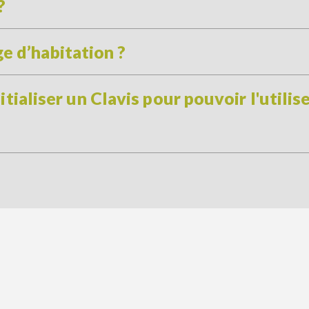
?
ge d’habitation ?
aliser un Clavis pour pouvoir l'utiliser