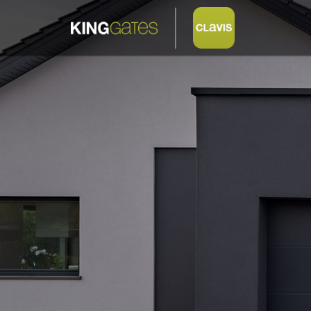
Ganhe Rápido nos Jogos Populares do Cassino Online
580bet
Cassino
bet 7k
: Diversão e Grande
john bet
e Ganhe
7755 bet
: Apostas Fáceis, Grandes Oportunidades de Vitória Jogue no Cassino
Ganhe com Jogos Populares Ganhe Facilmente no Cassino Online
doce
Aposte e Vença no Cassin
Online
bet77
Jogos Fáceis e Rápidos no Cassino
mrbet
Jogue e Ganhe com Facilidade no Cassin
Esperam por Você Experimente os Melhores Jogos no Cassino
brwin
Jogue e Ganhe no Cassino
b
Fácil, Vitória Garantida Descubra os Jogos Populares do Cassino
lvbet
e Vença Jogue no Cassino
b
Jogue e Ganhe com Facilidade e Diversão Cassino
bk bet
: Entre Agora e Ganhe Grandes Prêmios
Cassino
9d bet
Cassino Online
9k bet
: Jogos Populares, Grandes Oportunidades Jogue no Cassi
Cassino
betpix
betvip
: Onde a Sorte Encontra os Melhores Jogadores Jogue no Cassino
batbet
e G
Jogos Populares do Cassino
winbra
para Você Ganhar Ganhe Grande com os Jogos Mais Populare
Prêmios Fáceis e Rápidos no Cassino
winbrl
Aposte nos Jogos Populares do Cassino
omgbet
e Ga
Facilidade no Cassino Online
flames
Ganhe Dinheiro Fácil nos Jogos do Cassino
betano
Cassino
a
Cassino
betsul
Cassino Online
fezbet
: Onde Você Sempre Pode Ganhar Aposte nos Melhores Jog
peixe beta
Jogue no Cassino
bet365
e Ganhe de Forma Simples e Rápida Ganhe No Cassino
pixb
Ganhe Prêmios Aposte no Cassino
939 bet
e Vença Agora Mesmo Cassino
seubet
: Ganhe Jogand
Cassino Online
brl bet
: Apostas Fáceis, Grandes Vitórias Ganhe com Facilidade no Cassino Onlin
os Jogos Populares Levam à Vitória Aposte e Ganhe Agora nos Jogos do Cassino
bggbet
Jogos Pop
bet
e Conquiste Grandes Vitórias Jogue nos Jogos Mais Populares e Ganhe no Cassino
ir6 bet
Ca
e Simples no Cassino
dobrowin
Aposte nos Melhores Jogos e Vença no Cassino
betleao
Jogue e G
casadeapostas
e Vença Cassino
dobrowin
: Grandes Premiações com Jogos Fáceis Ganhe no Cassi
Ganhe Agora nos Jogos Populares do Cassino
betsson
Aposte e Vença no Cassino
lvbet
– Jogue e
Fáceis, Grandes Vitórias no Cassino
betobet
dobrowin
: Apostas Simples, Grandes Premiações Ga
Cassino
888
Cassino
betano
: O Melhor Lugar para Apostar e Ganhar Jogue Agora e Ganhe no Cas
Populares e Ganhe no
rivalry
Aposte no
novibet
e Ganhe Grandes Prêmios Cassino
pinnacle
: Gra
Rápidos no Cassino
moverbet
Jogos Populares e Grandes Oportunidades no Cassino
gogowin
jog