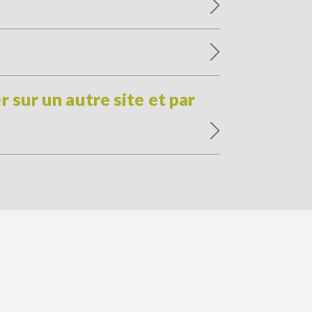
 sur un autre site et par