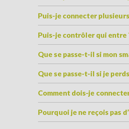
Puis-je connecter plusieur
Puis-je contrôler qui entre 
Que se passe-t-il si mon sm
Que se passe-t-il si je per
Comment dois-je connecter
Pourquoi je ne reçois pas d